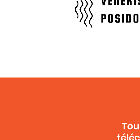
Tou
télé