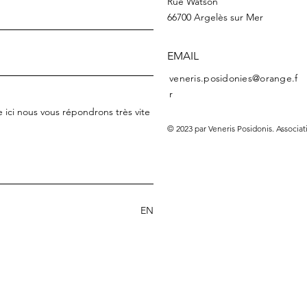
Rue Watson
66700 Argelès sur Mer
EMAIL
veneris.posidonies@orange.f
r
© 2023 par Veneris Posidonis. Associat
ENVOYER