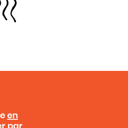
te
en
er
par