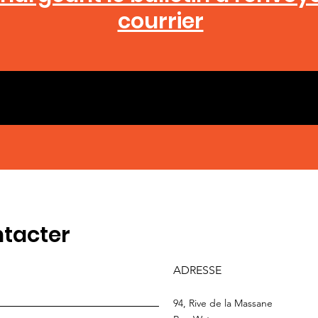
courrier
tacter
ADRESSE
94, Rive de la Massane