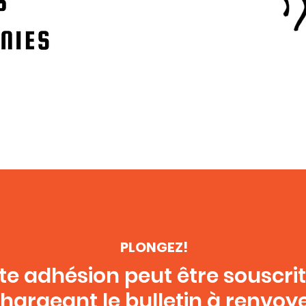
PLONGEZ!
te adhésion peut être souscri
chargeant le bulletin à renvoy