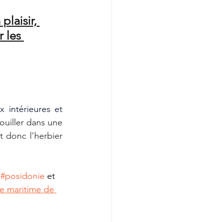
laisir, 
 les 
 intérieures et 
mouiller dans une 
donc l'herbier 
 
#posidonie
 et 
re maritime de 