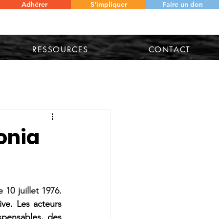
Adhérer
S'impliquer
Faire un don
RESSOURCES
CONTACT
onia
La posidonie est une espèce marine végétale protégée en France depuis le 10 juillet 1976. 
ve. Les acteurs 
pensables, des 