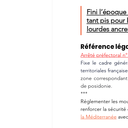
Fini l’époque 
tant pis pour 
lourdes ancres
Référence léga
Arrêté préfectoral n°
Fixe le cadre généra
territoriales françai
zone correspondant 
de posidonie.
***
Réglementer les mou
renforcer la sécuri
la Méditerranée
 avec