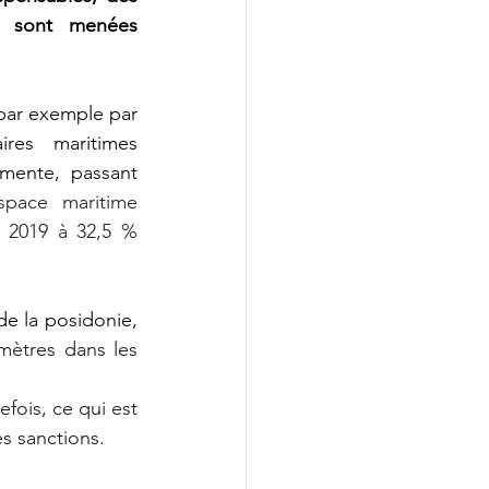
t sont menées 
par exemple par 
res maritimes 
mente, passant 
space maritime 
 2019 à 32,5 %  
e la posidonie, 
ètres dans les 
fois, ce qui est 
s sanctions.  