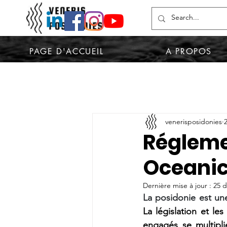
PAGE D'ACCUEIL
A PROPOS
venerisposidonies
Réglemen
Oceani
Dernière mise à jour :
25 d
La législation et le
engagés se multipli