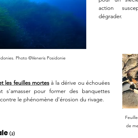
action susce
dégrader.
idonies. Photo ©Veneris Posidonie
t les feuilles mortes
 à la dérive ou échouées 
nt s'amasser pour former des banquettes 
 contre le phénomène d'érosion du rivage.   
Feuill
de me
le 
(2)