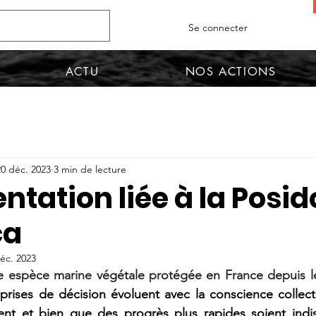
Se connecter
ACTU
NOS ACTIONS
20 déc. 2023
3 min de lecture
tation liée à la Posid
ca
éc. 2023
s prises de décision évoluent avec la conscience collecti
ent et bien que des progrès plus rapides soient indis