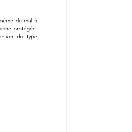
-même du mal à 
rine protégée. 
nction du type 