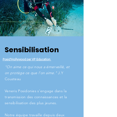
Sensibilisation
Posid'Hollywood par VP Education
"On aime ce qui nous a émerveillé, et
on protège ce que l'on aime."
J.Y
Cousteau
Veneris Posidonies s'engage dans la
transmission des connaissances et la
sensibilisation des plus jeunes.
Notre équipe travaille depuis deux