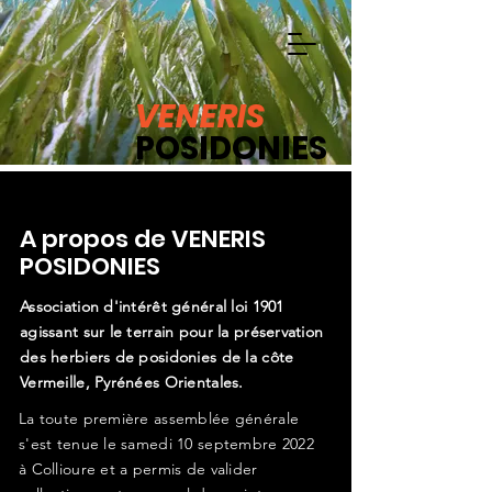
Adhérer
S'impliquer
Faire un don
VENERIS
POSIDONIES
A propos de VENERIS
POSIDONIES
Association d'intérêt général loi 1901
agissant sur le terrain pour la préservation
des herbiers de posidonies de la côte
Vermeille, Pyrénées Orientales.
La toute première assemblée générale
s'est tenue le samedi 10 septembre 2022
à Collioure et a permis de valider