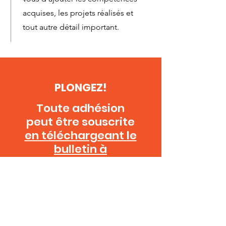
acquises, les projets réalisés et
tout autre détail important.
PLONGEZ!
Toute adhésion
peut être souscrite
en téléchargeant le
bulletin à
renvoyer
par
courrier