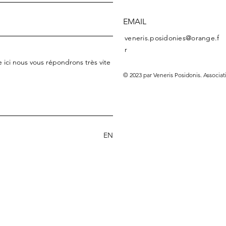
EMAIL
veneris.posidonies@orange.f
r
© 2023 par Veneris Posidonis. Associat
ENVOYER