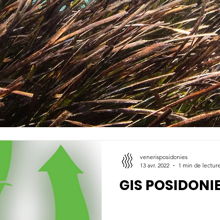
venerisposidonies
13 avr. 2022
1 min de lectur
GIS POSIDONI