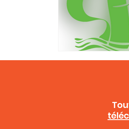
Tou
télé