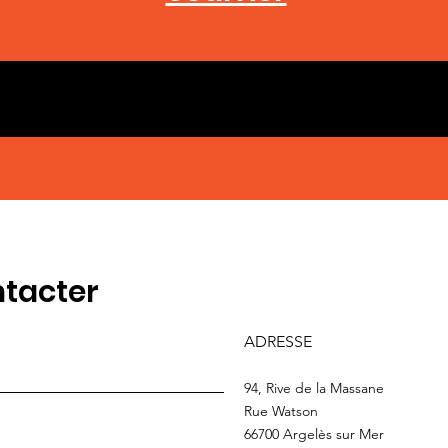
tacter
ADRESSE
94, Rive de la Massane
Rue Watson
66700 Argelès sur Mer