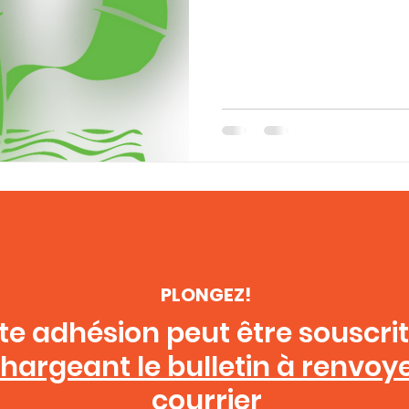
PLONGEZ!
te adhésion peut être souscri
chargeant le bulletin à renvoy
courrier