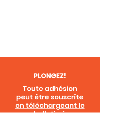
PLONGEZ!
Toute adhésion
peut être souscrite
en téléchargeant le
bulletin à
renvoyer
par
courrier